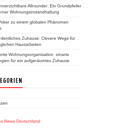
nverzichtbare Allrounder: Ein Grundpfeiler
rner Wohnungsinstandhaltung
Poker zu einem globalen Phänomen
e
rdentliches Zuhause: Clevere Wege für
äglichen Hausarbeiten
iente Wohnungsorganisation: smarte
egien für ein aufgeräumtes Zuhause
EGORIEN
nzen
no News Deutschland