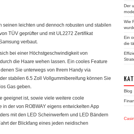
Der u
mode
Wie 
h seinen leichten und dennoch robusten und stabilen
wurd
 von TÜV geprüfter und mit UL2272 Zertifikat
Ein o
 Samsung verbaut.
die t
sich bei einer Höchstgeschwindigkeit von
Effiz
Strat
urch die Haare wehen lassen. Ein cooles Feature
it denen Sie unterwegs von Ihrem Handy via
der stabilen 6.5 Zoll Vollgummibereifung können Sie
KAT
los Gas geben.
Blog
e geeignet ist, sowie viele weitere coole
Fina
ie in der von ROBWAY eigens entwickelten App
nders mit den LED Scheinwerfern und LED Bändern
Casi
Fahrt der Blickfang eines jeden neidischen