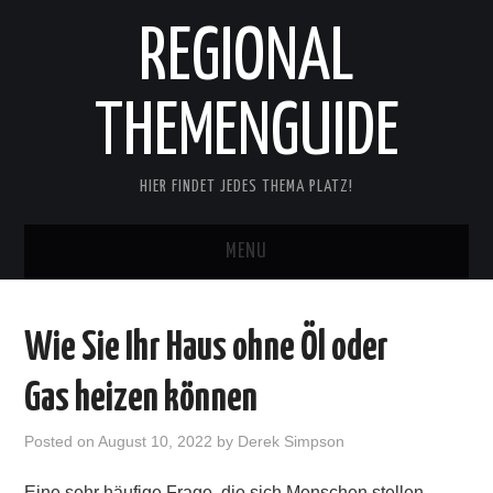
REGIONAL
THEMENGUIDE
HIER FINDET JEDES THEMA PLATZ!
MENU
START
Wie Sie Ihr Haus ohne Öl oder
ONLINE CASINO TRENDS
Gas heizen können
BLOG
Posted on
August 10, 2022
by
Derek Simpson
Eine sehr häufige Frage, die sich Menschen stellen,